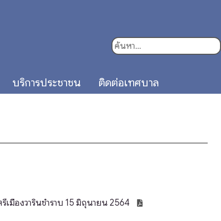
บริการประชาชน
ติดต่อเทศบาล
มืองวารินชำราบ 15 มิถุนายน 2564