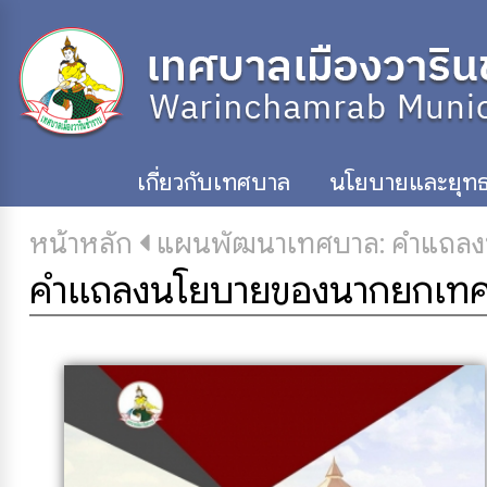
เกี่ยวกับเทศบาล
นโยบายและยุทธ
หน้าหลัก
แผนพัฒนาเทศบาล: คำแถลง
คำแถลงนโยบายของนากยกเทศม