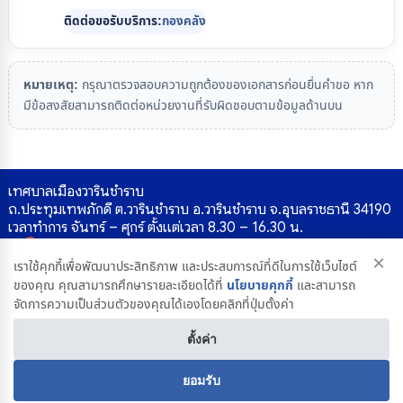
ติดต่อขอรับบริการ:
กองคลัง
หมายเหตุ:
กรุณาตรวจสอบความถูกต้องของเอกสารก่อนยื่นคำขอ หาก
มีข้อสงสัยสามารถติดต่อหน่วยงานที่รับผิดชอบตามข้อมูลด้านบน
เทศบาลเมืองวารินชำราบ
ถ.ประทุมเทพภักดี ต.วารินชำราบ อ.วารินชำราบ จ.อุบลราชธานี 34190
เวลาทำการ จันทร์ – ศุกร์ ตั้งแต่เวลา 8.30 – 16.30 น.
×
เราใช้คุกกี้เพื่อพัฒนาประสิทธิภาพ และประสบการณ์ที่ดีในการใช้เว็บไซต์
ของคุณ คุณสามารถศึกษารายละเอียดได้ที่
นโยบายคุกกี้
และสามารถ
โทรศัพท์ : 045-269680 | 045-269245 - 9
จัดการความเป็นส่วนตัวของคุณได้เองโดยคลิกที่ปุ่มตั้งค่า
โทรสาร : 045-323787
เหตุด่วน / เพลิงไหม้ : 045-321999 | 045-321523
ตั้งค่า
E-mail : saraban@warincity.go.th |
webmaster@warincity.go.th
ยอมรับ
E-Service เจ้าหน้าที่